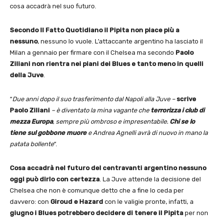
cosa accadrà nel suo futuro.
Secondo Il Fatto Quotidiano il Pipita
non piace più a
nessuno
, nessuno lo vuole. L’attaccante argentino ha lasciato il
Milan a gennaio per firmare con il Chelsea ma secondo
Paolo
Ziliani
non rientra nei piani dei Blues e tanto meno in quelli
della Juve
.
“
Due anni dopo il suo trasferimento dal Napoli alla Juve –
scrive
Paolo Ziliani
– è diventato la mina vagante che
terrorizza i club di
mezza Europa
, sempre più ombroso e impresentabile.
Chi se lo
tiene sul gobbone muore
e Andrea Agnelli avrà di nuovo in mano la
patata bollente
“.
Cosa accadrà nel futuro del centravanti argentino nessuno
oggi può dirlo con certezza
. La Juve attende la decisione del
Chelsea che non è comunque detto che a fine lo ceda per
davvero: con
Giroud e Hazard
con le valigie pronte, infatti, a
giugno i Blues potrebbero decidere di tenere il
Pipita
per non