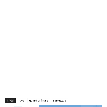
TAGS
Juve
quarti di finale
sorteggio