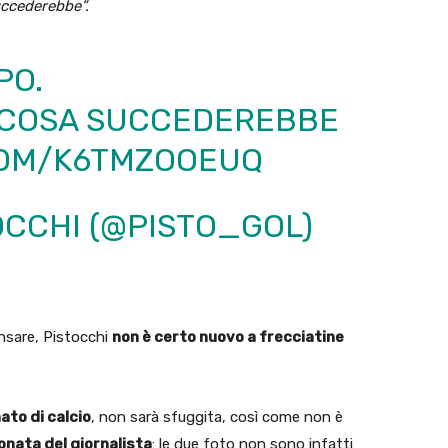
uccederebbe”.
PO.
E COSA SUCCEDEREBBE
COM/K6TMZOOEUQ
OCCHI (@PISTO_GOL)
nsare, Pistocchi
non è certo nuovo a frecciatine
ato di calcio
, non sarà sfuggita, così come non è
nata del giornalista
: le due foto non sono infatti