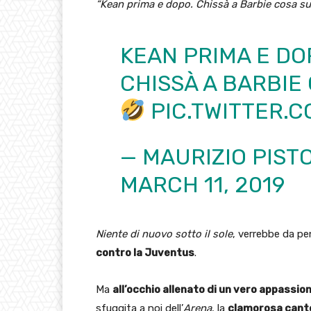
“Kean prima e dopo. Chissà a Barbie cosa s
KEAN PRIMA E DO
CHISSÀ A BARBI
PIC.TWITTER.
— MAURIZIO PIST
MARCH 11, 2019
Niente di nuovo sotto il sole
, verrebbe da pe
contro la Juventus
.
Ma
all’occhio allenato di un vero appassion
sfuggita a noi dell’
Arena
, la
clamorosa canto