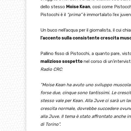
dello stesso
Moise Kean
, così come Pistocchi
Pistocchi è il
“prima”
è immortalato l’ex juve
Un buco nell’acqua per il giornalista, il cui chi
l’accento sulla consistente crescita musc
Pallino fisso di Pistocchi, a quanto pare, vi
malizioso sospetto
nel corso di un’intervist
Radio CRC
:
“Moise Kean ha avuto uno sviluppo muscolar
forse due, cinque sono tantissimi. Le cresc
stesso vale per Kean. Alla Juve ci sarà un la
crescita normale, dovrebbe succedere ovunqu
alla Juve. Il tema è stato affrontato anche i
di Torino”.