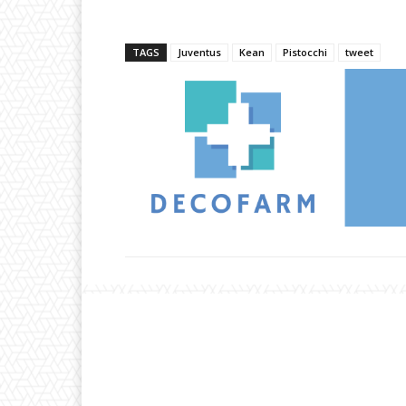
TAGS
Juventus
Kean
Pistocchi
tweet