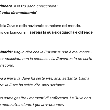
vincere
, il resto sono chiacchiere”.
 è
roba da manicomi
o
“.
 della Juve e della nazionale campione del mondo,
ns dei bianconeri,
sprona la sua ex squadra e difende
 Madrid
? Voglio dire che la Juventus non è mai morta –
per spacciata non la conosce . La Juventus in un certo
riscono.
 a finire: la Juve ha sette vite, anzi settanta.
Calma
e: la Juve ha sette vite, anzi settanta.
nno come gestire i momenti di sofferenza. La Juve non
 molta attenzione. I gol arriveranno
».