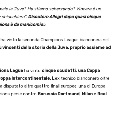
male la Juve? Ma stiamo scherzando? Vincere è un
è chiacchiera”.
Discutere Allegri dopo quasi cinque
mpions è da manicomio
».
, ha vinto la seconda Champions League bianconera nel
iù vincenti della storia della Juve, proprio assieme ad
ions Legue
ha vinto
cinque scudetti,
una Coppa
Coppa Intercontinentale.
L
’ex tecnico bianconero oltre
ha disputato altre quattro finali europee: una di Europa
mpions perse contro
Borussia Dortmund
,
Milan
e
Real