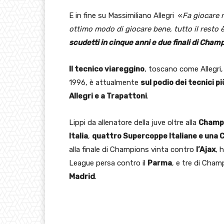
E in fine su Massimiliano Allegri «
Fa giocare 
ottimo modo di giocare bene, tutto il resto 
scudetti in cinque anni e due finali di Cha
Il tecnico viareggino
, toscano come Allegri
1996, è attualmente
sul podio dei tecnici p
Allegri e a Trapattoni
.
Lippi da allenatore della juve oltre alla
Champ
Italia
,
quattro Supercoppe Italiane e una 
alla finale di Champions vinta contro
l’Ajax
, 
League persa contro il
Parma
, e tre di Cha
Madrid
.