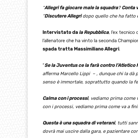
“
Allegri fa giocare male la squadra
?
Conta 
“
Discutere Allegri
dopo quello che ha fatto
Intervistato da
la Repubblica
, l’ex tecnico
l’allenatore che ha vinto la seconda Champio
spada tratta
Massimiliano Allegri
.
“
Se la Juventus ce la farà contro l’Atletico
afferma Marcello Lippi – , dunque chi la dà 
senso è immortale, soprattutto quando la fe
Calma con i processi
, vediamo prima come va
con i processi, vediamo prima come va a finir
Questa è una squadra di veterani
, tutti sa
dovrà mai uscire dalla gara, e pazientare con