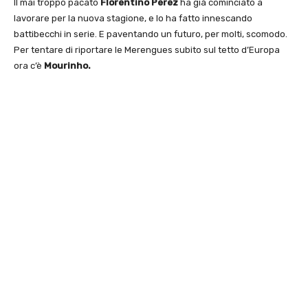
Il mai troppo pacato
Florentino Perez
ha già cominciato a
lavorare per la nuova stagione, e lo ha fatto innescando
battibecchi in serie. E paventando un futuro, per molti, scomodo.
Per tentare di riportare le Merengues subito sul tetto d’Europa
ora c’è
Mourinho.