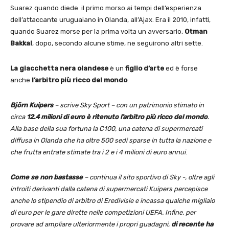
Suarez quando diede il primo morso ai tempi dell’esperienza
dell’attaccante uruguaiano in Olanda, all’Ajax. Era il 2010, infatti,
quando Suarez morse per la prima volta un avversario,
Otman
Bakkal
, dopo, secondo alcune stime, ne seguirono altri sette.
La giacchetta nera olandese
è un
figlio d’arte
ed è forse
anche
l’arbitro più ricco del mondo
.
Björn Kuipers
– scrive Sky Sport – con un patrimonio stimato in
circa
12.4 milioni di euro è ritenuto l’arbitro più ricco del mondo
.
Alla base della sua fortuna la C100, una catena di supermercati
diffusa in Olanda che ha oltre 500 sedi sparse in tutta la nazione e
che frutta entrate stimate tra i 2 e i 4 milioni di euro annui
.
Come se non bastasse
– continua il sito sportivo di Sky -, oltre agli
introiti derivanti dalla catena di supermercati Kuipers percepisce
anche lo stipendio di arbitro di Eredivisie e incassa qualche migliaio
di euro per le gare dirette nelle competizioni UEFA. Infine, per
provare ad ampliare ulteriormente i propri guadagni,
di recente ha