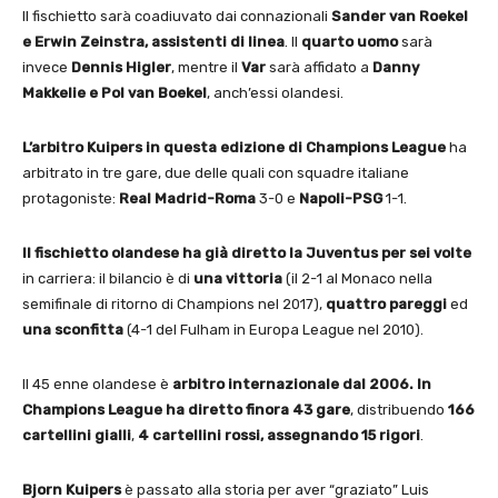
Il fischietto sarà coadiuvato dai connazionali
Sander van Roekel
e Erwin Zeinstra, assistenti di linea
. Il
quarto uomo
sarà
invece
Dennis Higler
, mentre il
Var
sarà affidato a
Danny
Makkelie e Pol van Boekel
, anch’essi olandesi.
L’arbitro Kuipers in questa edizione di Champions
League
ha
arbitrato in tre gare, due delle quali con squadre italiane
protagoniste:
Real Madrid-Roma
3-0 e
Napoli-PSG
1-1.
Il fischietto olandese ha già diretto la Juventus per sei volte
in carriera: il bilancio è di
una vittoria
(il 2-1 al Monaco nella
semifinale di ritorno di Champions nel 2017),
quattro pareggi
ed
una sconfitta
(4-1 del Fulham in Europa League nel 2010).
Il 45 enne olandese è
arbitro internazionale dal 2006.
In
Champions League ha diretto finora 43 gare
, distribuendo
166
cartellini
gialli
,
4 cartellini rossi, assegnando 15 rigori
.
Bjorn Kuipers
è passato alla storia per aver “graziato” Luis