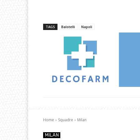
TAGS
Balotelli
Napoli