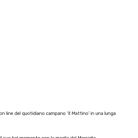
on line del quotidiano campano ‘Il Mattino’ in una lunga
 il suo bel momento con la maglia del Marsiglia.