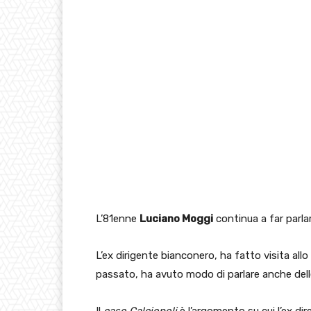
L’81enne
Luciano Moggi
continua a far parlar
L’ex dirigente bianconero, ha fatto visita allo
passato, ha avuto modo di parlare anche dell
Il
caso Calciopoli
è l’argomento su cui l’ex di