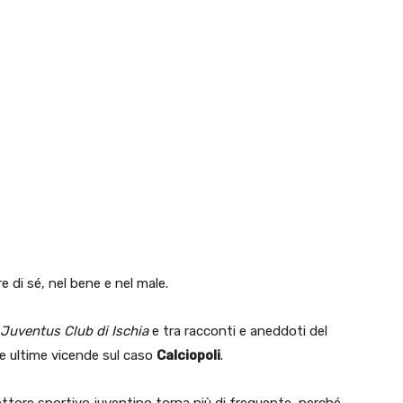
e di sé, nel bene e nel male.
Juventus Club di Ischia
e tra racconti e aneddoti del
e ultime vicende sul caso
Calciopoli
.
rettore sportivo juventino torna più di frequente, perché