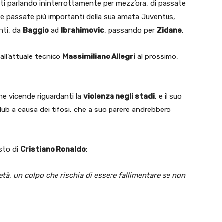
ti parlando ininterrottamente per mezz’ora, di passate
ppe passate più importanti della sua amata Juventus,
enti, da
Baggio
ad
Ibrahimovic
, passando per
Zidane
.
ll’attuale tecnico
Massimiliano Allegri
al prossimo,
me vicende riguardanti la
violenza negli stadi
, e il suo
club a causa dei tifosi, che a suo parere andrebbero
sto di
Cristiano Ronaldo
:
tà, un colpo che rischia di essere fallimentare se non