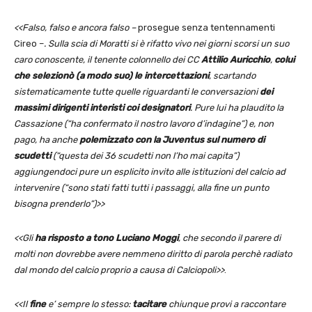
<<Falso, falso e ancora falso –
prosegue senza tentennamenti
Cireo –
. Sulla scia di Moratti si è rifatto vivo nei giorni scorsi un suo
caro conoscente, il tenente colonnello dei CC
Attilio Auricchio
,
colui
che selezionò (a modo suo) le intercettazioni
, scartando
sistematicamente tutte quelle riguardanti le conversazioni
dei
massimi dirigenti interisti coi designatori
. Pure lui ha plaudito la
Cassazione (“ha confermato il nostro lavoro d’indagine”) e, non
pago, ha anche
polemizzato con la Juventus sul numero di
scudetti
(“questa dei 36 scudetti non l’ho mai capita”)
aggiungendoci pure un esplicito invito alle istituzioni del calcio ad
intervenire (“sono stati fatti tutti i passaggi, alla fine un punto
bisogna prenderlo”)>>
<<Gli
ha risposto a tono Luciano Moggi
, che secondo il parere di
molti non dovrebbe avere nemmeno diritto di parola perchè radiato
dal mondo del calcio proprio a causa di Calciopoli>>
.
<<Il
fine
e’ sempre lo stesso:
tacitare
chiunque provi a raccontare