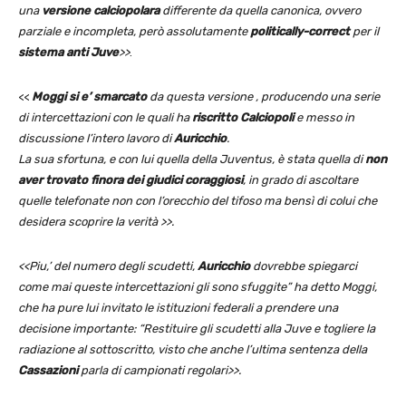
una
versione calciopolara
differente da quella canonica, ovvero
parziale e incompleta, però assolutamente
politically-correct
per il
sistema anti Juve
>>
.
<<
Moggi si e’ smarcato
da questa versione , producendo una serie
di intercettazioni con le quali ha
riscritto Calciopoli
e messo in
discussione l’intero lavoro di
Auricchio
.
La sua sfortuna, e con lui quella della Juventus, è stata quella di
non
aver trovato finora dei giudici coraggiosi
, in grado di ascoltare
quelle telefonate non con l’orecchio del tifoso ma bensì di colui che
desidera scoprire la verità >>.
<<Piu,’ del numero degli scudetti,
Auricchio
dovrebbe spiegarci
come mai queste intercettazioni gli sono sfuggite” ha detto Moggi,
che ha pure lui invitato le istituzioni federali a prendere una
decisione importante: “Restituire gli scudetti alla Juve e togliere la
radiazione al sottoscritto, visto che anche l’ultima sentenza della
Cassazioni
parla di campionati regolari>>.