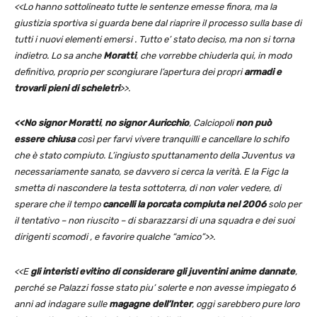
<<Lo hanno sottolineato tutte le sentenze emesse finora, ma la
giustizia sportiva si guarda bene dal riaprire il processo sulla base di
tutti i nuovi elementi emersi . Tutto e’ stato deciso, ma non si torna
indietro. Lo sa anche
Moratti
, che vorrebbe chiuderla qui, in modo
definitivo, proprio per scongiurare l’apertura dei propri
armadi e
trovarli pieni di scheletri
>>.
<<No signor Moratti
,
no signor Auricchio
, Calciopoli
non può
essere chiusa
così per farvi vivere tranquilli e cancellare lo schifo
che è stato compiuto. L’ingiusto sputtanamento della Juventus va
necessariamente sanato, se davvero si cerca la verità. E la Figc la
smetta di nascondere la testa sottoterra, di non voler vedere, di
sperare che il tempo
cancelli la porcata compiuta nel 2006
solo per
il tentativo – non riuscito – di sbarazzarsi di una squadra e dei suoi
dirigenti scomodi , e favorire qualche “amico”>>.
<<E
gli interisti evitino di considerare gli juventini anime dannate
,
perché se Palazzi fosse stato piu’ solerte e non avesse impiegato 6
anni ad indagare sulle
magagne dell’Inter
, oggi sarebbero pure loro