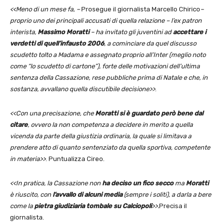
<<Meno di un mese fa, –
Prosegue il giornalista Marcello Chirico
–
proprio uno dei principali accusati di quella relazione – l’ex patron
interista,
Massimo Moratti
– ha invitato gli juventini ad
accettare i
verdetti di quell’infausto 2006
, a cominciare da quel discusso
scudetto tolto a Madama e assegnato proprio all’Inter (meglio noto
come “lo scudetto di cartone”), forte delle motivazioni dell’ultima
sentenza della Cassazione, rese pubbliche prima di Natale e che, in
sostanza, avvallano quella discutibile decisione>>
.
<<Con una precisazione, che
Moratti si è guardato però bene dal
citare
, ovvero la non competenza a decidere in merito a quella
vicenda da parte della giustizia ordinaria, la quale si limitava a
prendere atto di quanto sentenziato da quella sportiva, competente
in materia>>
. Puntualizza Cireo.
<<In pratica, la Cassazione non
ha deciso un fico secco
ma
Moratti
è riuscito, con
l’avvallo di alcuni media
(sempre i soliti), a darla a bere
come la
pietra giudiziaria tombale su Calciopoli
>>.
Precisa il
giornalista.