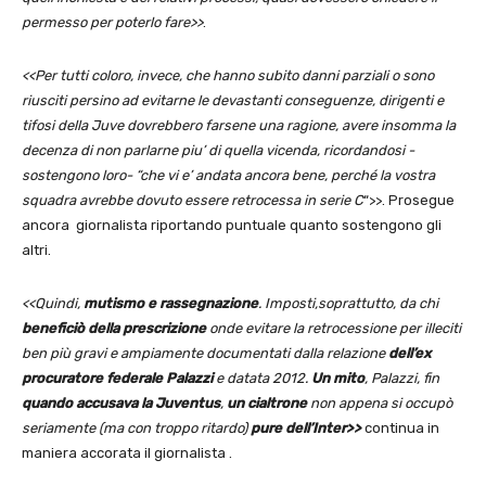
permesso per poterlo fare>>
.
<<Per tutti coloro, invece, che hanno subito danni parziali o sono
riusciti persino ad evitarne le devastanti conseguenze, dirigenti e
tifosi della Juve dovrebbero farsene una ragione, avere insomma la
decenza di non parlarne piu’ di quella vicenda, ricordandosi -
sostengono loro- “che vi e’ andata ancora bene, perché la vostra
squadra avrebbe dovuto essere retrocessa in serie C
“>>. Prosegue
ancora giornalista riportando puntuale quanto sostengono gli
altri.
<<Quindi,
mutismo e rassegnazione
. Imposti,soprattutto, da chi
beneficiò della prescrizione
onde evitare la retrocessione per illeciti
ben più gravi e ampiamente documentati dalla relazione
dell’ex
procuratore federale Palazzi
e datata 2012.
Un mito
, Palazzi, fin
quando accusava la Juventus
,
un cialtrone
non appena si occupò
seriamente (ma con troppo ritardo)
pure dell’Inter>>
continua in
maniera accorata il giornalista .