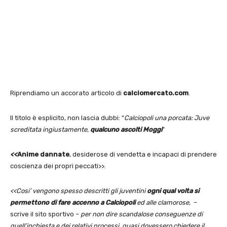
Riprendiamo un accorato articolo di
calciomercato.com
.
Il titolo è esplicito, non lascia dubbi: “
Calciopoli una porcata: Juve
screditata ingiustamente,
qualcuno ascolti Moggi
”
<
<
Anime dannate
, desiderose di vendetta e incapaci di prendere
coscienza dei propri peccati>>.
<<Cosi’ vengono spesso descritti gli juventini
ogni qual volta si
permettono di fare accenno a Calciopoli
ed alle clamorose,
–
scrive il sito sportivo –
per non dire scandalose conseguenze di
quell’inchiesta e dei relativi processi, quasi dovessero chiedere il