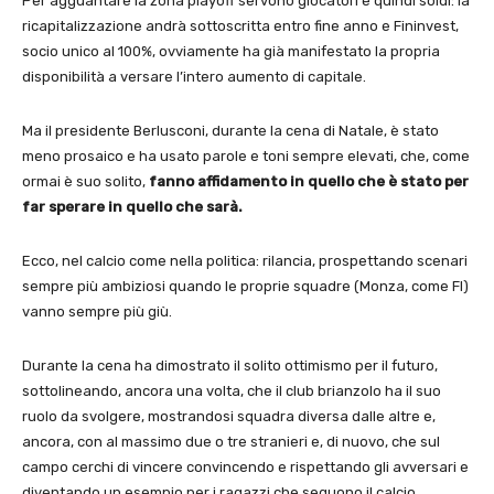
Per agguantare la zona playoff servono giocatori e quindi soldi: la
ricapitalizzazione andrà sottoscritta entro fine anno e Fininvest,
socio unico al 100%, ovviamente ha già manifestato la propria
disponibilità a versare l’intero aumento di capitale.
Ma il presidente Berlusconi, durante la cena di Natale, è stato
meno prosaico e ha usato parole e toni sempre elevati, che, come
ormai è suo solito,
fanno affidamento in quello che è stato per
far sperare in quello che sarà.
Ecco, nel calcio come nella politica: rilancia, prospettando scenari
sempre più ambiziosi quando le proprie squadre (Monza, come FI)
vanno sempre più giù.
Durante la cena ha dimostrato il solito ottimismo per il futuro,
sottolineando, ancora una volta, che il club brianzolo ha il suo
ruolo da svolgere, mostrandosi squadra diversa dalle altre e,
ancora, con al massimo due o tre stranieri e, di nuovo, che sul
campo cerchi di vincere convincendo e rispettando gli avversari e
diventando un esempio per i ragazzi che seguono il calcio.