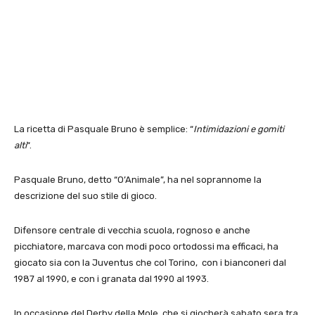
La ricetta di Pasquale Bruno è semplice: “
Intimidazioni e gomiti
alti
“.
Pasquale Bruno, detto “O’Animale”, ha nel soprannome la
descrizione del suo stile di gioco.
Difensore centrale di vecchia scuola, rognoso e anche
picchiatore, marcava con modi poco ortodossi ma efficaci, ha
giocato sia con la Juventus che col Torino, con i bianconeri dal
1987 al 1990, e con i granata dal 1990 al 1993.
In occasione del Derby della Mole, che si giocherà sabato sera tra