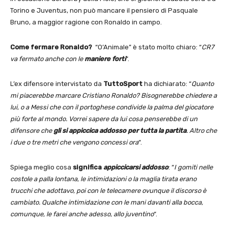
Torino e Juventus, non può mancare il pensiero di Pasquale
Bruno, a maggior ragione con Ronaldo in campo.
Come fermare Ronaldo?
“O’Animale”
è stato molto chiaro: “
CR7
va fermato anche con le
maniere forti
“.
L’ex difensore intervistato da
TuttoSport
ha dichiarato: “
Quanto
mi piacerebbe marcare Cristiano Ronaldo? Bisognerebbe chiedere a
lui, o a Messi che con il portoghese condivide la palma del giocatore
più forte al mondo. Vorrei sapere da lui cosa penserebbe di un
difensore che
gli si appiccica addosso per tutta la partita
. Altro che
i due o tre metri che vengono concessi ora
“.
Spiega meglio cosa
significa
appiccicarsi addosso
: “
I gomiti nelle
costole a palla lontana, le intimidazioni o la maglia tirata erano
trucchi che adottavo, poi con le telecamere ovunque il discorso è
cambiato. Qualche intimidazione con le mani davanti alla bocca,
comunque, le farei anche adesso, allo juventino
“.