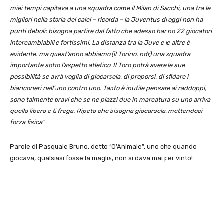
miei tempi capitava a una squadra come il Milan di Sacchi, una tra le
migliori nella storia del calci – ricorda – la Juventus di oggi non ha
punti deboli: bisogna partire dal fatto che adesso hanno 22 giocatori
intercambiabili e fortissimi. La distanza tra la Juve e le altre è
evidente, ma quest’anno abbiamo (il Torino, ndr) una squadra
importante sotto l’aspetto atletico. Il Toro potrà avere le sue
possibilità se avrà voglia di giocarsela, di proporsi, di sfidare i
bianconeri nell’uno contro uno. Tanto è inutile pensare ai raddoppi,
sono talmente bravi che se ne piazzi due in marcatura su uno arriva
quello libero e ti frega. Ripeto che bisogna giocarsela, mettendoci
forza fisica
“.
Parole di Pasquale Bruno, detto “O’Animale”, uno che quando
giocava, qualsiasi fosse la maglia, non si dava mai per vinto!