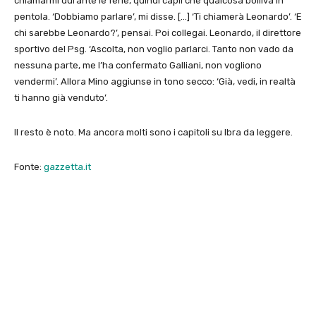
chiamarmi durante le ferie, quindi capii che qualcosa bolliva in
pentola. ‘Dobbiamo parlare’, mi disse. […] ‘Ti chiamerà Leonardo’. ‘E
chi sarebbe Leonardo?’, pensai. Poi collegai. Leonardo, il direttore
sportivo del Psg. ‘Ascolta, non voglio parlarci. Tanto non vado da
nessuna parte, me l’ha confermato Galliani, non vogliono
vendermi’. Allora Mino aggiunse in tono secco: ‘Già, vedi, in realtà
ti hanno già venduto’.
Il resto è noto. Ma ancora molti sono i capitoli su Ibra da leggere.
Fonte:
gazzetta.it