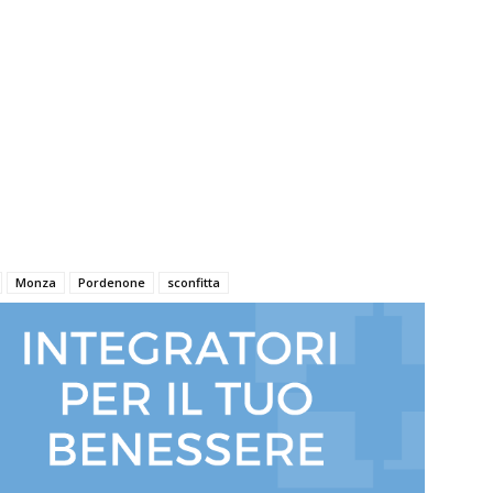
Monza
Pordenone
sconfitta