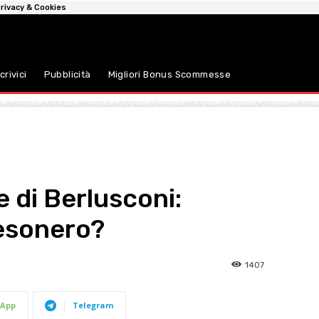
rivacy & Cookies
crivici
Pubblicità
Migliori Bonus Scommesse
e di Berlusconi:
 esonero?
1407
App
Telegram