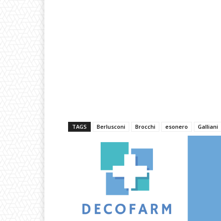
TAGS
Berlusconi
Brocchi
esonero
Galliani