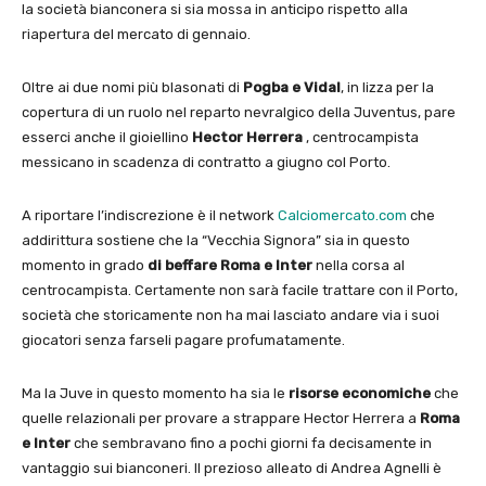
la società bianconera si sia mossa in anticipo rispetto alla
riapertura del mercato di gennaio.
Oltre ai due nomi più blasonati di
Pogba e Vidal
, in lizza per la
copertura di un ruolo nel reparto nevralgico della Juventus, pare
esserci anche il gioiellino
Hector Herrera
, centrocampista
messicano in scadenza di contratto a giugno col Porto.
A riportare l’indiscrezione è il network
Calciomercato.com
che
addirittura sostiene che la “Vecchia Signora” sia in questo
momento in grado
di beffare Roma e Inter
nella corsa al
centrocampista. Certamente non sarà facile trattare con il Porto,
società che storicamente non ha mai lasciato andare via i suoi
giocatori senza farseli pagare profumatamente.
Ma la Juve in questo momento ha sia le
risorse economiche
che
quelle relazionali per provare a strappare Hector Herrera a
Roma
e Inter
che sembravano fino a pochi giorni fa decisamente in
vantaggio sui bianconeri. Il prezioso alleato di Andrea Agnelli è